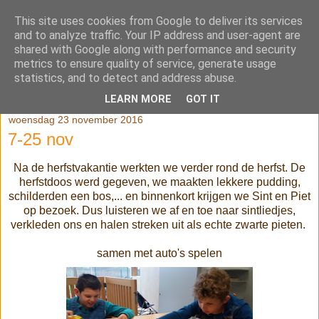
This site uses cookies from Google to deliver its services
Klasblog van juf Kaatje en
and to analyze traffic. Your IP address and user-agent are
shared with Google along with performance and security
juf Véronique
metrics to ensure quality of service, generate usage
statistics, and to detect and address abuse.
LEARN MORE
GOT IT
woensdag 23 november 2016
7-25 nov
Na de herfstvakantie werkten we verder rond de herfst. De
herfstdoos werd gegeven, we maakten lekkere pudding,
schilderden een bos,... en binnenkort krijgen we Sint en Piet
op bezoek. Dus luisteren we af en toe naar sintliedjes,
verkleden ons en halen streken uit als echte zwarte pieten.
samen met auto's spelen