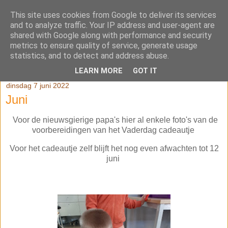
This site uses cookies from Google to deliver its services
Klasblog van juf Kaatje en
and to analyze traffic. Your IP address and user-agent are
shared with Google along with performance and security
juf Véronique
metrics to ensure quality of service, generate usage
statistics, and to detect and address abuse.
LEARN MORE
GOT IT
dinsdag 7 juni 2022
Juni
Voor de nieuwsgierige papa's hier al enkele foto's van de
voorbereidingen van het Vaderdag cadeautje
Voor het cadeautje zelf blijft het nog even afwachten tot 12
juni