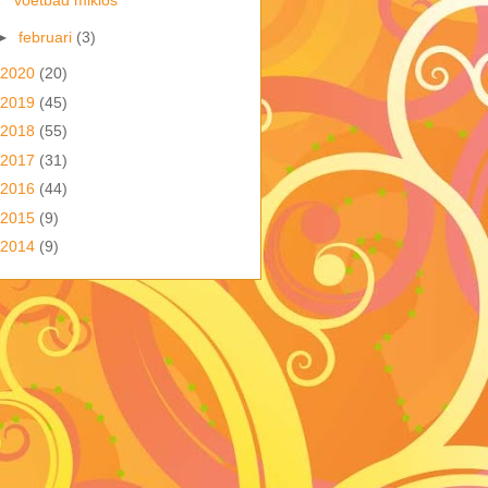
voetbad miklos
►
februari
(3)
2020
(20)
2019
(45)
2018
(55)
2017
(31)
2016
(44)
2015
(9)
2014
(9)