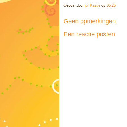
Gepost door
juf Kaatje
op
05:25
Geen opmerkingen:
Een reactie posten