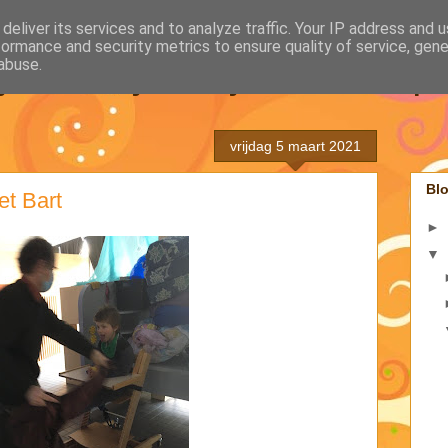
deliver its services and to analyze traffic. Your IP address and 
formance and security metrics to ensure quality of service, gen
juf Kaatje en juf Véroniqu
abuse.
vrijdag 5 maart 2021
Blo
et Bart
►
▼