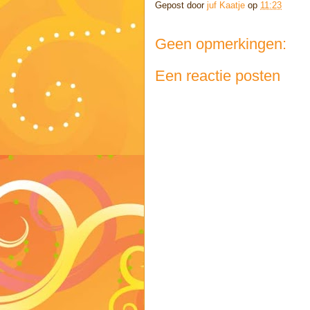
Gepost door
juf Kaatje
op
11:23
Geen opmerkingen:
Een reactie posten