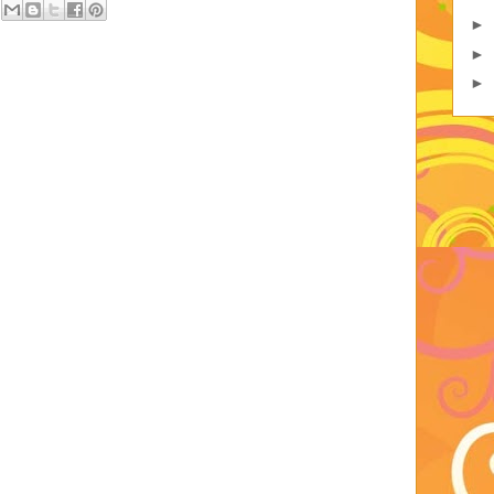
►
►
►