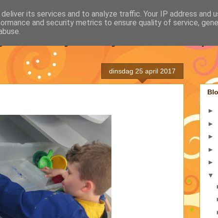
deliver its services and to analyze traffic. Your IP address and 
formance and security metrics to ensure quality of service, gen
juf Kaatje en juf Véroniqu
abuse.
dinsdag 25 april 2017
Blo
►
►
►
►
►
▼