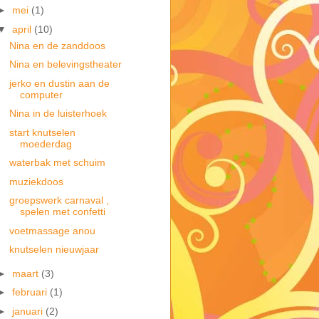
►
mei
(1)
▼
april
(10)
Nina en de zanddoos
Nina en belevingstheater
jerko en dustin aan de
computer
Nina in de luisterhoek
start knutselen
moederdag
waterbak met schuim
muziekdoos
groepswerk carnaval ,
spelen met confetti
voetmassage anou
knutselen nieuwjaar
►
maart
(3)
►
februari
(1)
►
januari
(2)