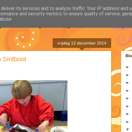
deliver its services and to analyze traffic. Your IP address and 
formance and security metrics to ensure quality of service, gen
juf Kaatje en juf Véroniqu
abuse.
vrijdag 12 december 2014
Blo
n Sintboot
►
►
►
►
►
►
►
►
▼