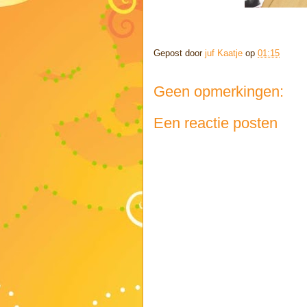
Gepost door
juf Kaatje
op
01:15
Geen opmerkingen:
Een reactie posten