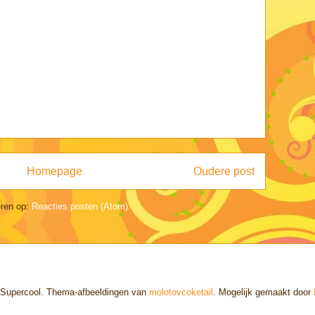
Homepage
Oudere post
ren op:
Reacties posten (Atom)
Supercool. Thema-afbeeldingen van
molotovcoketail
. Mogelijk gemaakt door